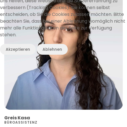
uns helfen, diese Website und die Nutzererfahrung zu
verbessern (Tracking Cookies). Sie können selbst
entscheiden, ob Sie die Cookies zulassen möchten. Bitte
beachten Sie, dass bei einer Ablehnung womöglich nicht
mehr alle Funktionalitäten der Seite zur Verfügung
stehen.
Akzeptieren
Ablehnen
Greis Kasa
BÜROASSISTENZ