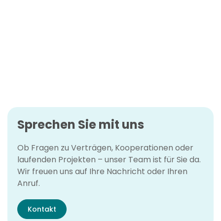
FACHBERATUNG IM AUßENDIENST - REGION NORD
ltegtmeyer@medmanagement.eu
Wolfgang Lübkemeier
FACHBERATUNG IM AUßENDIENST - REGION WEST
wluebkemeier@medmanagement.eu
Sprechen Sie mit uns
Ob Fragen zu Verträgen, Kooperationen oder
laufenden Projekten – unser Team ist für Sie da.
Wir freuen uns auf Ihre Nachricht oder Ihren
Anruf.
Kontakt