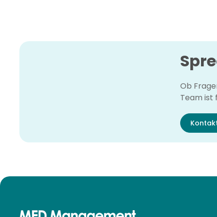
Spre
Ob Fragen
Team ist f
Kontak